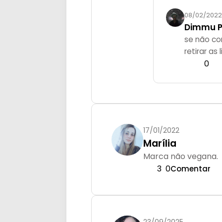
08/02/2022
Dimmu P
se não co
retirar a
0
17/01/2022
Marília
Marca não vegana.
3
0
Comentar
23/09/2025