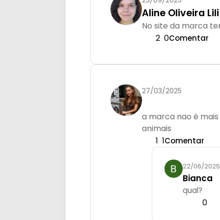
Aline Oliveira Lili
No site da marca te
2
0
Comentar
27/03/2025
a marca nao é mais
animais
1
1
Comentar
22/06/2025
Bianca
qual?
0