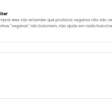
iter
mprar eles vão entender que produtos veganos não são ve
s linhas "veganas" não boicotem, não ajuda em nada boicota