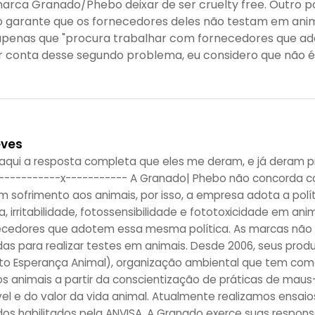
 marca Granado/Phebo deixar de ser cruelty free. Outro p
garante que os fornecedores deles não testam em anim
z apenas que "procura trabalhar com fornecedores que a
r conta desse segundo problema, eu considero que não é
eves
 aqui a resposta completa que eles me deram, e já deram 
----------x----------- A Granado| Phebo não concorda c
 sofrimento aos animais, por isso, a empresa adota a polít
a, irritabilidade, fotossensibilidade e fototoxicidade em ani
ecedores que adotem essa mesma política. As marcas nã
das para realizar testes em animais. Desde 2006, seus prod
eto Esperança Animal), organização ambiental que tem como 
dos animais a partir da conscientização de práticas de maus
el e do valor da vida animal. Atualmente realizamos ensaio
ados habilitados pela ANVISA. A Granado exerce suas respon