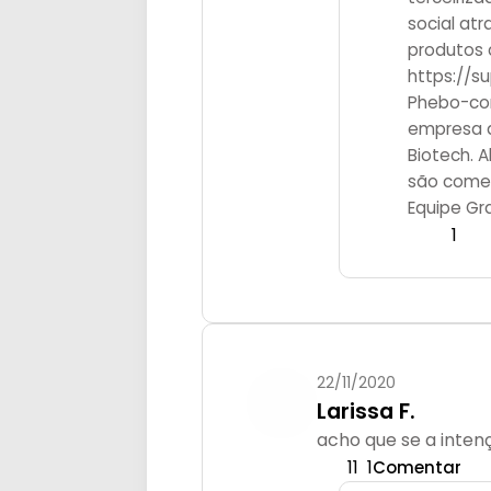
social at
produtos 
https://s
Phebo-co
empresa a
Biotech. 
são comer
Equipe Gr
1
22/11/2020
Larissa F.
acho que se a inten
11
1
Comentar