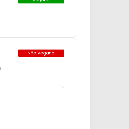
Não Vegano
m