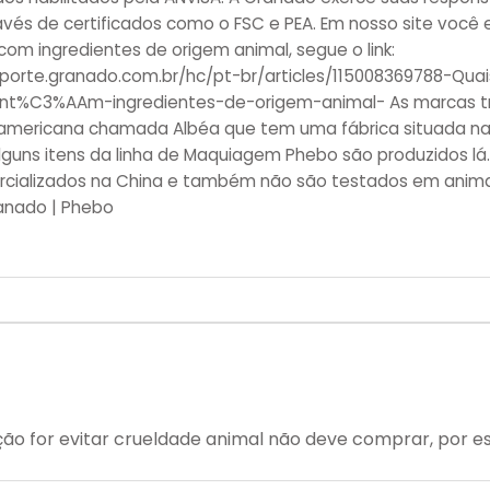
ravés de certificados como o FSC e PEA. Em nosso site você
com ingredientes de origem animal, segue o link:
uporte.granado.com.br/hc/pt-br/articles/115008369788-Qu
nt%C3%AAm-ingredientes-de-origem-animal- As marcas t
mericana chamada Albéa que tem uma fábrica situada na 
Alguns itens da linha de Maquiagem Phebo são produzidos lá
cializados na China e também não são testados em anima
anado | Phebo
ção for evitar crueldade animal não deve comprar, por e