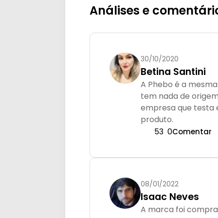
Análises e comentári
30/10/2020
Betina Santini
A Phebo é a mesma 
tem nada de orige
empresa que testa e
produto.
53
0
Comentar
08/01/2022
Isaac Neves
A marca foi comprad