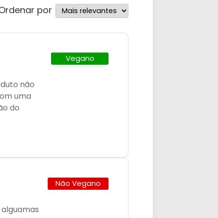
Ordenar por
Vegano
oduto não
 com uma
não do
Não Vegano
a alguamas