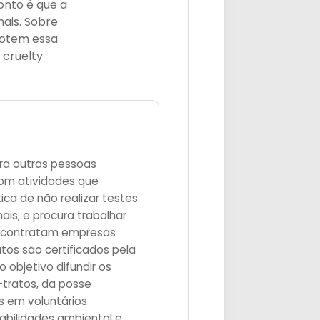
onto é que a
ais. Sobre
dotem essa
 cruelty
pra outras pessoas
om atividades que
ica de não realizar testes
mais; e procura trabalhar
o contratam empresas
utos são certificados pela
objetivo difundir os
-tratos, da posse
s em voluntários
sabilidades ambiental e