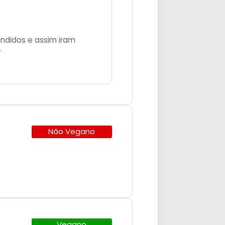
ndidos e assim iram
r
Não Vegano
Vegano