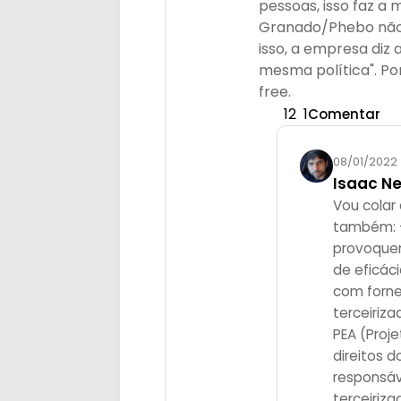
pessoas, isso faz a
Granado/Phebo não 
isso, a empresa di
mesma política". Po
free.
12
1
Comentar
08/01/2022
Isaac N
Vou colar
também: -
provoquem
de eficáci
com forn
terceiriza
PEA (Proj
direitos 
responsáv
terceiriz