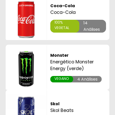
Coca-Cola
Coca-Cola
100%
14
VEGETAL
Análises
Monster
Energético Monster
Energy (verde)
VEGANO
4 Análises
Skol
Skol Beats