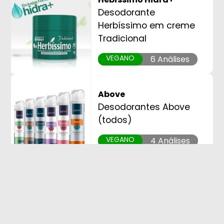
Desodorante
Herbíssimo em creme
Tradicional
VEGANO
6 Análises
Above
Desodorantes Above
(todos)
VEGANO
4 Análises
Skala
Desodorante Invisible
Ação Prolongada