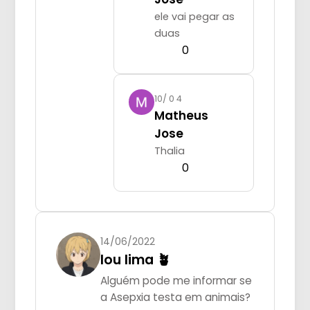
ele vai pegar as
duas
0
10/ 0 4
Matheus
Jose
Thalia
0
14/06/2022
lou lima 🪴
Alguém pode me informar se
a Asepxia testa em animais?