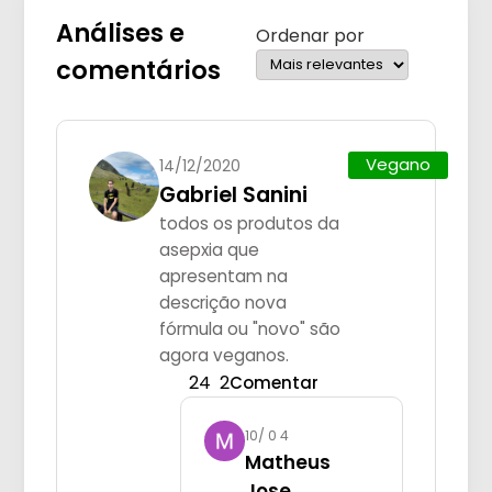
Análises e
Ordenar por
comentários
Vegano
14/12/2020
Gabriel Sanini
todos os produtos da
asepxia que
apresentam na
descrição nova
fórmula ou "novo" são
agora veganos.
24
2
Comentar
10/ 0 4
Matheus
Jose