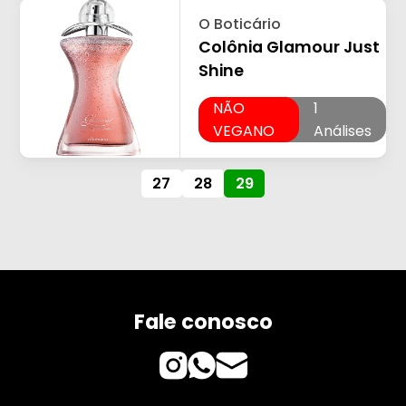
O Boticário
Colônia Glamour Just
Shine
NÃO
1
VEGANO
Análises
27
28
29
Fale conosco