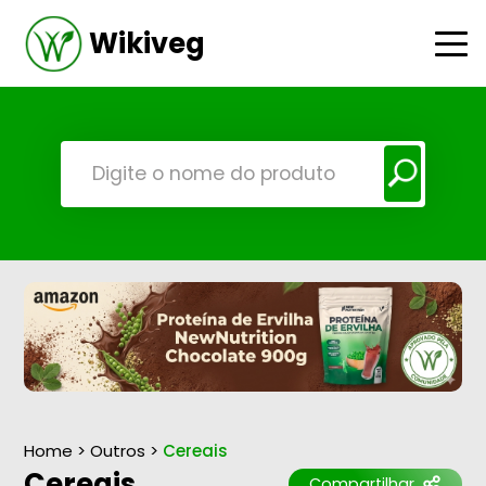
Wikiveg
Home
>
Outros
>
Cereais
Cereais
Compartilhar