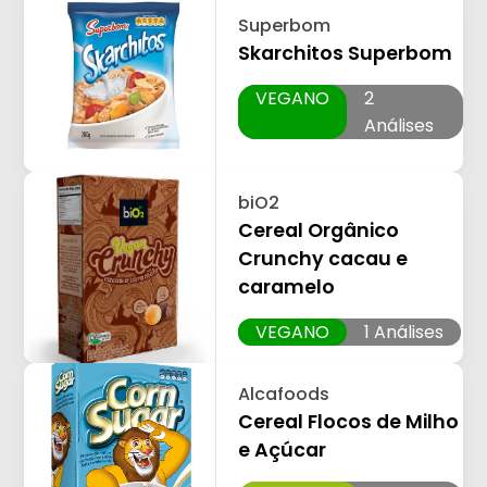
Superbom
Skarchitos Superbom
VEGANO
2
Análises
biO2
Cereal Orgânico
Crunchy cacau e
caramelo
VEGANO
1 Análises
Alcafoods
Cereal Flocos de Milho
e Açúcar