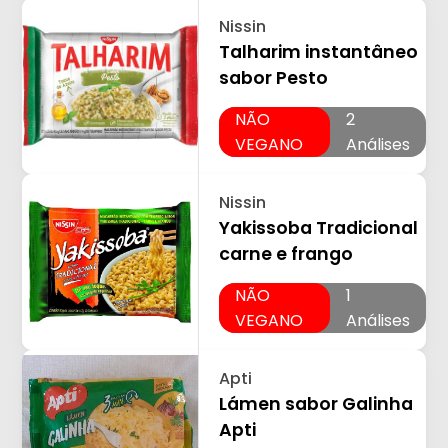
Nissin
Talharim instantâneo
sabor Pesto
NÃO
2
VEGANO
Análises
Nissin
Yakissoba Tradicional
carne e frango
NÃO
1
VEGANO
Análises
Apti
Lámen sabor Galinha
Apti