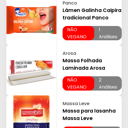
Panco
Lámen Galinha Caipira
tradicional Panco
NÃO
1
VEGANO
Análises
Arosa
Massa Folhada
Laminada Arosa
NÃO
2
VEGANO
Análises
Massa Leve
Massa para lasanha
Massa Leve