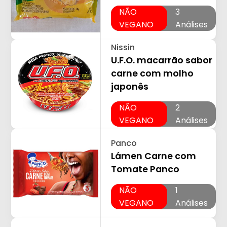
NÃO
3
VEGANO
Análises
Nissin
U.F.O. macarrão sabor
carne com molho
japonês
NÃO
2
VEGANO
Análises
Panco
Lámen Carne com
Tomate Panco
NÃO
1
VEGANO
Análises