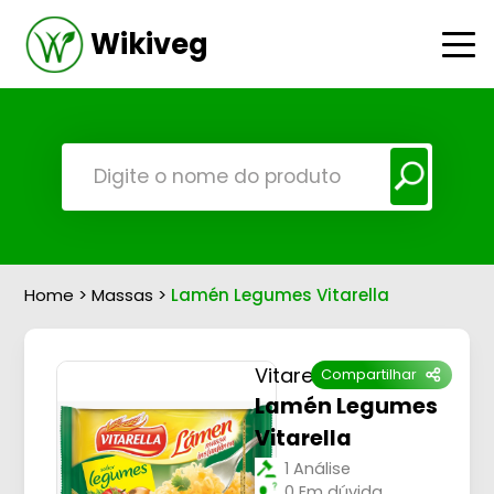
Wikiveg
Home
>
Massas
>
Lamén Legumes Vitarella
Vitarella
Compartilhar
Lamén Legumes
Vitarella
1 Análise
0 Em dúvida