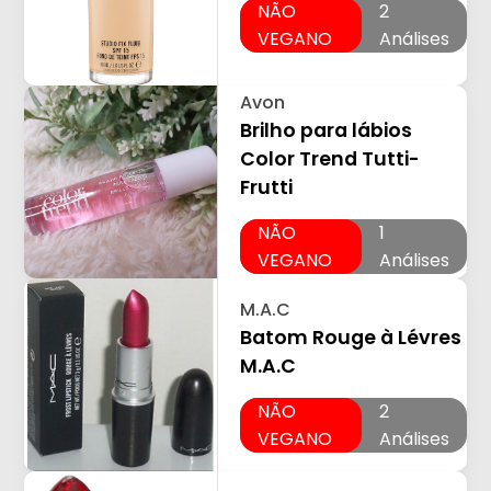
NÃO
2
VEGANO
Análises
Avon
Brilho para lábios
Color Trend Tutti-
Frutti
NÃO
1
VEGANO
Análises
M.A.C
Batom Rouge à Lévres
M.A.C
NÃO
2
VEGANO
Análises