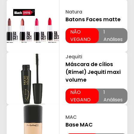
Natura
Batons Faces matte
NÃO
1
VEGANO
Análises
Jequiti
Máscara de cílios
(Rímel) Jequiti maxi
volume
NÃO
1
VEGANO
Análises
MAC
Base MAC