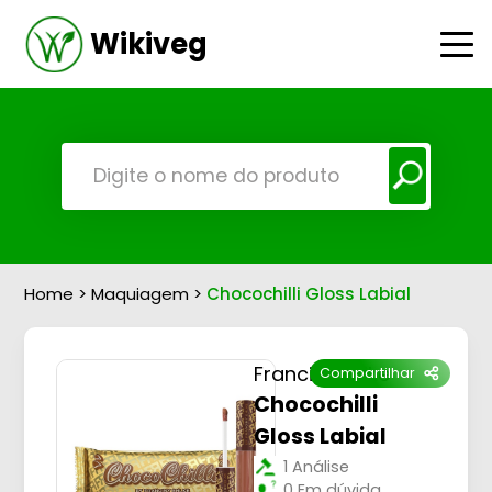
Wikiveg
Home
>
Maquiagem
>
Chocochilli Gloss Labial
Franciny Ehlke
Compartilhar
Chocochilli
Gloss Labial
1 Análise
0 Em dúvida