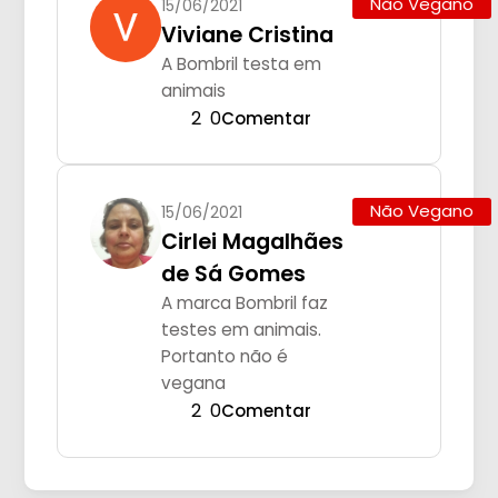
Não Vegano
15/06/2021
Viviane Cristina
A Bombril testa em
animais
2
0
Comentar
Não Vegano
15/06/2021
Cirlei Magalhães
de Sá Gomes
A marca Bombril faz
testes em animais.
Portanto não é
vegana
2
0
Comentar