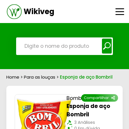
Wikiveg
Home
>
Para as louças
>
Esponja de aço Bombril
Bombril
Compartilhar
Esponja de aço
Bombril
3 Análises
0 Em dúvida