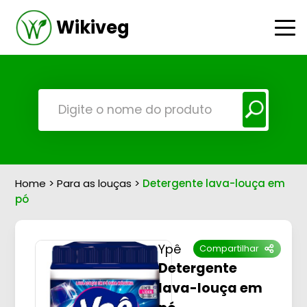
Wikiveg
Home
>
Para as louças
>
Detergente lava-louça em
pó
Ypê
Compartilhar
Detergente
lava-louça em