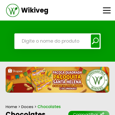
Wikiveg
Home
>
Doces
>
Chocolates
Chocolates
Compartilhar