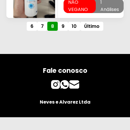
NÃO
1
VEGANO
Análises
6
7
8
9
10
Último
Fale conosco
Neves e Alvarez Ltda