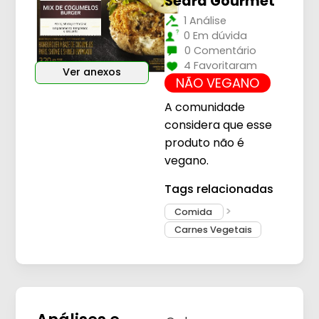
Seara Gourmet
1 Análise
0 Em dúvida
0 Comentário
4 Favoritaram
Ver anexos
NÃO VEGANO
A comunidade
considera que esse
produto não é
vegano.
Tags relacionadas
Comida
Carnes Vegetais