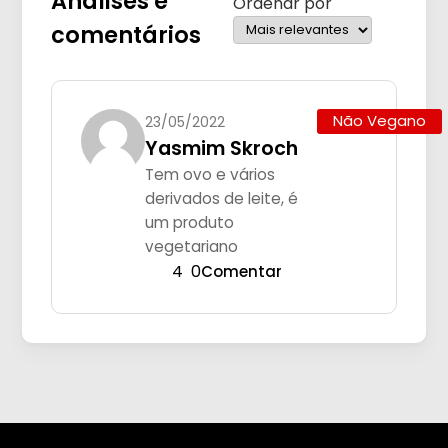
Análises e
Ordenar por
comentários
Não Vegano
23/05/2022
Yasmim Skroch
Tem ovo e vários
derivados de leite, é
um produto
vegetariano
4
0
Comentar