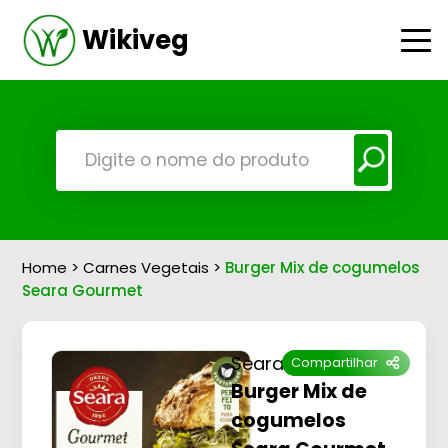
Wikiveg
Home
>
Carnes Vegetais
>
Burger Mix de cogumelos
Seara Gourmet
Seara
Compartilhar
Burger Mix de
cogumelos