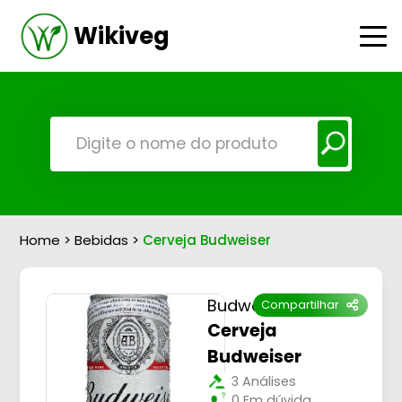
Wikiveg
Home
>
Bebidas
>
Cerveja Budweiser
Budweiser
Compartilhar
Cerveja
Budweiser
3 Análises
0 Em dúvida